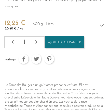
La Tome des Bauges AOP est un fromage typique du terroir
savoyard.
12,25 €
20,40 € / kg
AJOUTER AU PANIER
Partager
La Tome des Bauges a un goût assez prononcé et fruité. Elle est
reconnaissable par sa croûte grise et sa pâte souple, ivoire à jaune en
fonction des saisons. Sa zone de production est le Massif des Bauges à
cheval entre la Savoie et la Haute-Savoie. Pour développer tous ses arômes,
elle est affinée sur des planches d’épicéa. Les vaches de la race
Montbéliarde, Tarine et Abondance sont les seules à pouvoir produire de la