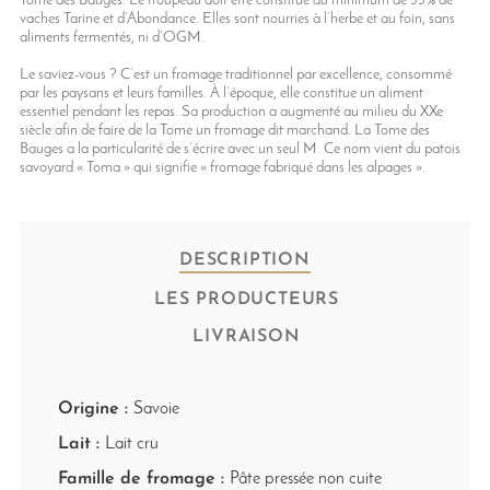
Tome des Bauges. Le troupeau doit être constitué au minimum de 55% de
vaches Tarine et d’Abondance. Elles sont nourries à l’herbe et au foin, sans
aliments fermentés, ni d’OGM.
Le saviez-vous ? C’est un fromage traditionnel par excellence, consommé
par les paysans et leurs familles. À l’époque, elle constitue un aliment
essentiel pendant les repas. Sa production a augmenté au milieu du XXe
siècle afin de faire de la Tome un fromage dit marchand. La Tome des
Bauges a la particularité de s’écrire avec un seul M. Ce nom vient du patois
savoyard « Toma » qui signifie « fromage fabriqué dans les alpages ».
DESCRIPTION
LES PRODUCTEURS
LIVRAISON
Origine :
Savoie
Lait :
Lait cru
Famille de fromage :
Pâte pressée non cuite