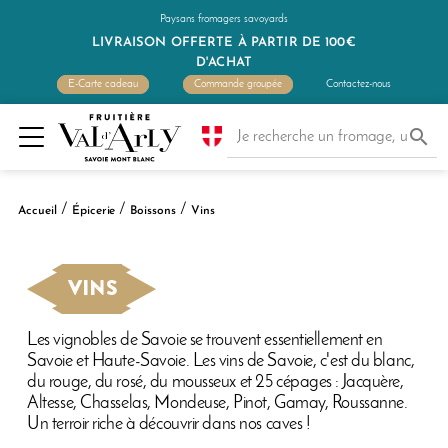
Paysans fromagers savoyards
LIVRAISON OFFERTE À PARTIR DE 100€
D'ACHAT
E-Carte cadeau
Commande groupée
Contactez-nous

Accueil
Épicerie
Boissons
Vins
VINS
Les vignobles de Savoie se trouvent essentiellement en
Savoie et Haute-Savoie. Les vins de Savoie, c'est du blanc,
du rouge, du rosé, du mousseux et 25 cépages : Jacquère,
Altesse, Chasselas, Mondeuse, Pinot, Gamay, Roussanne.
Un terroir riche à découvrir dans nos caves !