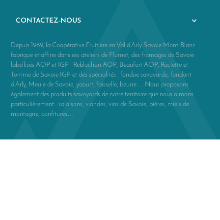
CONTACTEZ-NOUS
Depuis 1969, la Coopérative Fruitière en Val d’Arly Savoie Mont-Blanc
fabrique et affine dans ses ateliers de Flumet, des fromages de Savoie
labellisés AOP et IGP : Reblochon AOP, Beaufort AOP, Raclette et
Tomme de Savoie IGP et des spécialités : fondue savoyarde, fondant
d’Arly, Meule de Savoie, yaourt, faisselle, beurre… Nous proposons
également des produits savoyards de notre territoire que nous aimons
particulièrement : salaisons, viandes, vins de Savoie, bières, miels de
montagne, confitures…
© Coop Val d'Arly -
Politique de confidentialité
-
Mentions légales
-
Agence web prestashop
Paiements sécurisés :