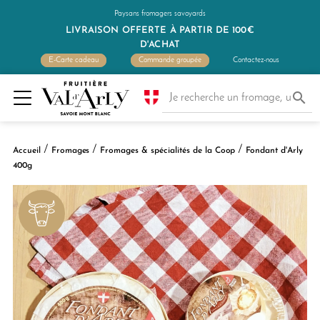
Paysans fromagers savoyards
LIVRAISON OFFERTE À PARTIR DE 100€
D'ACHAT
E-Carte cadeau
Commande groupée
Contactez-nous

Accueil
Fromages
Fromages & spécialités de la Coop
Fondant d'Arly
400g