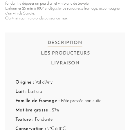
fondant, y déposer un peu d'ail et vin blanc de Savoie.
Enfourner 25 min à 180° et déguster ce savoureux fromage, accompagné
d'un vin de Savoie.
Ou 4min au micro-onde puissance max.
DESCRIPTION
LES PRODUCTEURS
LIVRAISON
Origine :
Val d'Arly
Lait :
Lait cru
Famille de fromage :
Pâte pressée non cuite
Matière grasse :
27%
Texture :
Fondante
Conservation :
2°C à 8°C