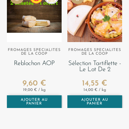
FROMAGES SPECIALITES
FROMAGES SPECIALITES
DE LA COOP
DE LA COOP
Reblochon AOP
Sélection Tartiflette -
Le Lot De 2
9,60 €
14,55 €
Prix
Prix
19,00 € / kg
14,00 € / kg
AJOUTER AU
AJOUTER AU
PANIER
PANIER