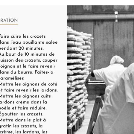
ARATION
Faire cuire les crozets
dans l'eau bouillante salée
pendant 20 minutes.
Au bout de 10 minutes de
cuisson des crozets, couper
l'oignon et le faire revenir
dans du beurre. Faites-la
caraméliser.
Mettre les oignons de coté
et faire revenir les lardons.
Mettre les oignons cuits
lardons crème dans la
poêle et faire réduire.
Égoutter les crozets.
Mettre dans le plat à
gratin les crozets, la
crème, les lardons, les