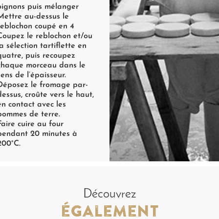
oignons puis mélanger
Mettre au-dessus le
reblochon coupé en 4
Coupez le reblochon et/ou
la sélection tartiflette en
quatre, puis recoupez
chaque morceau dans le
sens de l’épaisseur.
Déposez le fromage par-
dessus, croûte vers le haut,
en contact avec les
pommes de terre.
Faire cuire au four
pendant 20 minutes à
200°C.
Découvrez
également