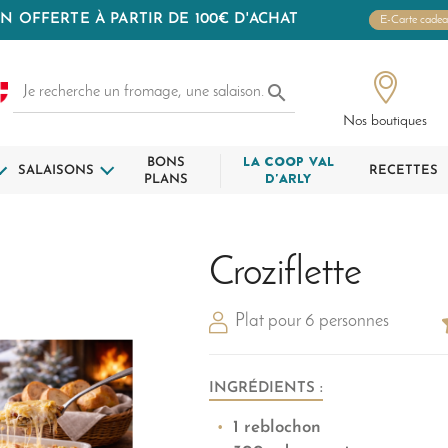
N OFFERTE À PARTIR DE 100€ D'ACHAT
E-Carte cade

Nos boutiques
BONS
LA COOP VAL
SALAISONS
RECETTES
PLANS
D'ARLY
Croziflette
Plat pour 6 personnes
INGRÉDIENTS :
1 reblochon