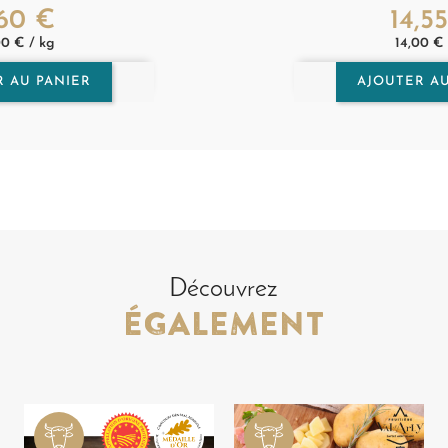
,60 €
14,5
x
Prix
00 € / kg
14,00 € 
R AU PANIER
AJOUTER AU
Découvrez
ÉGALEMENT