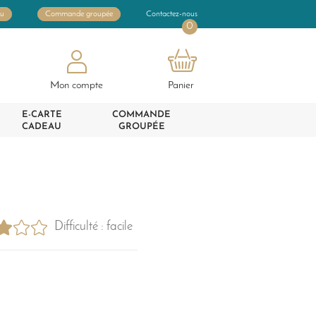
au
Commande groupée
Contactez-nous
0
Mon compte
Panier
E-CARTE
COMMANDE
CADEAU
GROUPÉE
Difficulté : facile