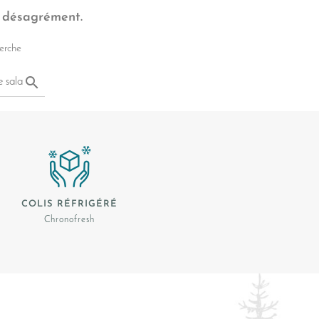
e désagrément.
herche

Rechercher
COLIS RÉFRIGÉRÉ
Chronofresh