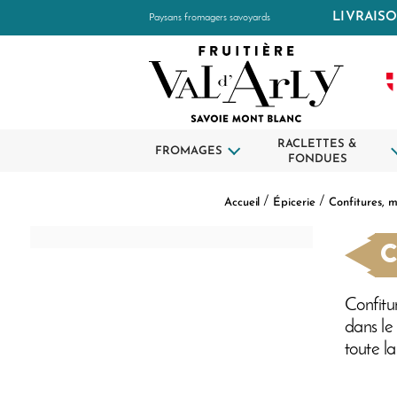
LIVRAISO
Paysans fromagers savoyards
RACLETTES &
FROMAGES
FONDUES
Accueil
Épicerie
Confitures, m
C
Confitu
dans le
toute la