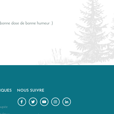
e bonne dose de bonne humeur :)
IQUES
NOUS SUIVRE
Facebook
Twitter
YouTube
Instagram
LinkedIn
upée