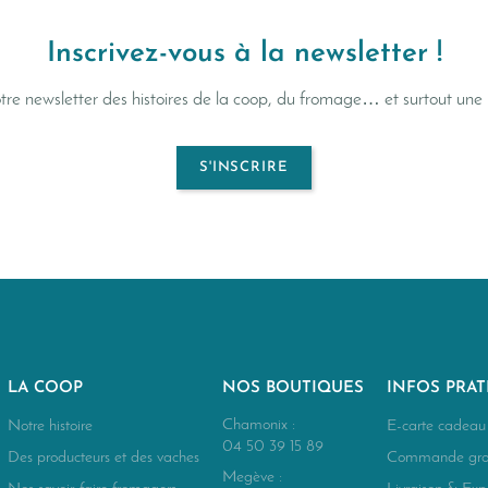
Inscrivez-vous à la newsletter !
re newsletter des histoires de la coop, du fromage… et surtout un
S'INSCRIRE
LA COOP
NOS BOUTIQUES
INFOS PRAT
Chamonix :
Notre histoire
E-carte cadeau
04 50 39 15 89
Des producteurs et des vaches
Commande gro
Megève :