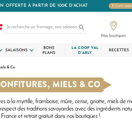
N OFFERTE À PARTIR DE 100€ D'ACHAT
E-Carte cade

Nos boutiques
BONS
LA COOP VAL
SALAISONS
RECETTES
PLANS
D'ARLY
iels & Co
ONFITURES, MIELS & CO
res à la myrtille, framboise, mûre, cerise, griotte, miels 
 respect des traditions savoyardes avec des ingrédients natu
 France et retrait gratuit dans nos boutiques !